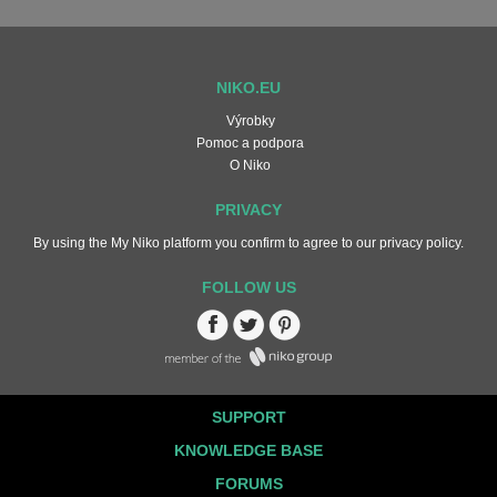
NIKO.EU
Výrobky
Pomoc a podpora
O Niko
PRIVACY
By using the My Niko platform you confirm to agree to our
privacy policy
.
FOLLOW US
Facebook
Twitter
Pinterest
Member of the Niko Group
SUPPORT
KNOWLEDGE BASE
FORUMS