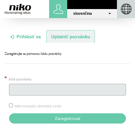
slovenčina
Prihlásiť
Niko.eu
sa
Prihlásiť sa
Uplatniť pozvánku
Zaregistrujte sa pomocou kódu pozvánky
Kód pozvánky
Mám existujúci obchodný vzťah.
Zaregistrovať